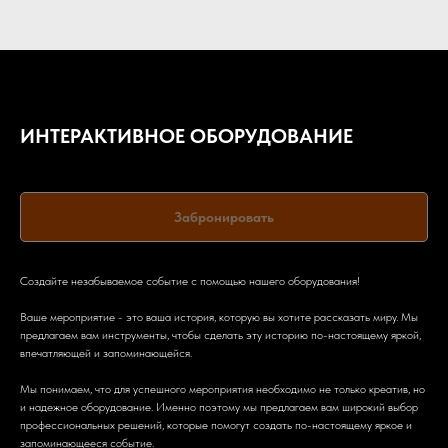
ИНТЕРАКТИВНОЕ ОБОРУДОВАНИЕ
SKU:
Забронировать
Создайте незабываемое событие с помощью нашего оборудования!
Ваше мероприятие - это ваша история, которую вы хотите рассказать миру. Мы
предлагаем вам инструменты, чтобы сделать эту историю по-настоящему яркой,
впечатляющей и запоминающейся.
Мы понимаем, что для успешного мероприятия необходимо не только креатив, но
и надежное оборудование. Именно поэтому мы предлагаем вам широкий выбор
профессиональных решений, которые помогут создать по-настоящему яркое и
запоминающееся событие.