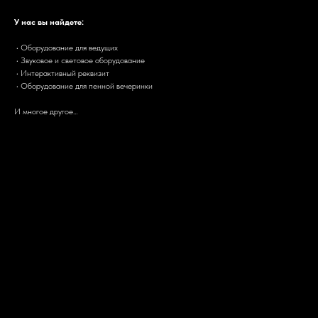
У нас вы найдете:
• Оборудование для ведущих
• Звуковое и световое оборудование
• Интерактивный реквизит
• Оборудование для пенной вечеринки
И многое другое…
Почему стоит выбрать нас?
Почему стоит выбрать нас?
•
Широкий выбор оборудования:
у нас вы найдете все необходимое для организации
любого мероприятия: от конференции до корпоративов.
•
Индивидуальный подход:
мы готовы предоставить вам консультацию и помощь в
подборе оборудования для вашего мероприятия.
•
Доступные цены:
мы предлагаем конкурентные цены на аренду оборудования.
•
Своевременная доставка:
мы обеспечим доставку оборудования на вашу площадку в
установленные сроки.